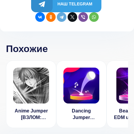
НАШ TELEGRAM
Похожие
Anime Jumper
Dancing
Beat 
[ВЗЛОМ:
Jumper
EDM up!
Много денег] v
[ВЗЛОМ:
бесп
0.02.11
бриллианты]
пок