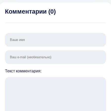
1.11
разбло
все тр
Комментарии (
0
)
рек
Текст комментария: