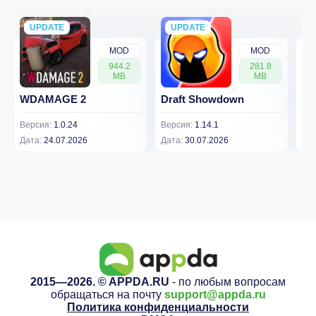
UPDATE
NEW
UPDATE
NEW
MOD
MOD
944.2
281.8
MB
MB
WDAMAGE 2
Draft Showdown
FP
Версия:
1.0.24
Версия:
1.14.1
Вер
Дата:
24.07.2026
Дата:
30.07.2026
Дат
2015—2026. © APPDA.RU
- по любым вопросам
обращаться на почту
support@appda.ru
Политика конфиденциальности