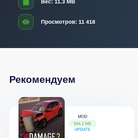
Вес:
11.3 MB
Просмотров:
11 418
Рекомендуем
MOD
944.2 MB
UPDATE
NEW