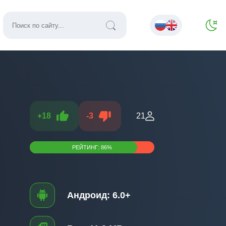
+
18
-
3
21
РЕЙТИНГ:
86
%
Андроид:
6.0+