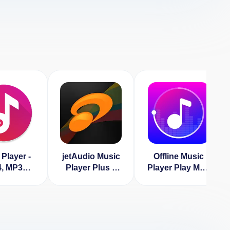
Player -
jetAudio Music
Offline Music
, MP3
Player Plus v
Player Play MP3
r (ВЗЛОМ
12.0.1 [ВЗЛОМ
(ВЗЛОМ
окирован
Убрана
Разблокирован
миум)
проверка
VIP)
лицензии]