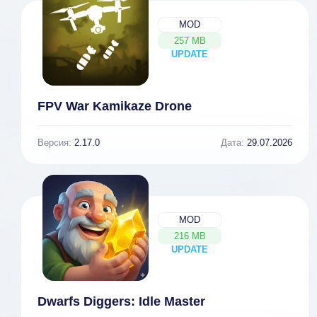
MOD
257 MB
UPDATE
NEW
FPV War Kamikaze Drone
Версия:
2.17.0
Дата:
29.07.2026
MOD
216 MB
UPDATE
NEW
Dwarfs Diggers: Idle Master