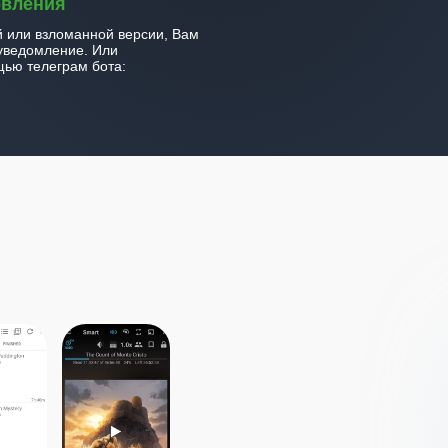
овления
й или взломанной версии, Вам
уведомление. Или
ью телеграм бота: