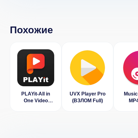
Похожие
PLAYit-All in
UVX Player Pro
Music 
One Video
(ВЗЛОМ Full)
MP4
Player (ВЗЛОМ
Playe
VIP
Разбл
активирован)
Пре