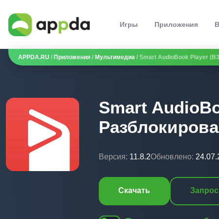
Игры
Приложения
В
APPDA.RU
/
Приложения
/
Мультимедиа
/ Smart AudioBook Player (
Smart AudioB
Разблокирова
Версия:
11.8.2
Обновлено:
24.07.
Скачать
Запрос