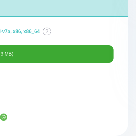
-v7a, x86, x86_64
?
.3 MB)