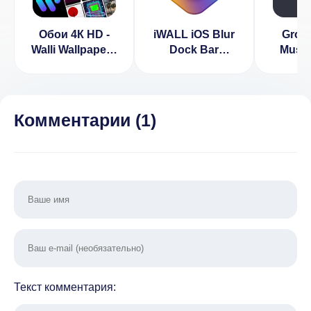
Обои 4К HD -
iWALL iOS Blur
Groo
Walli Wallpapers
Dock Bar
Music
(ВЗЛОМ
(ВЗЛОМ
Maker
Разблокирован
Разблокирован
Разбло
Премиум)
Премиум)
Пре
Комментарии (
1
)
Текст комментария: