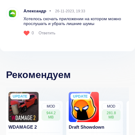
Александр
26-11-2023, 19:33
Хотелось скочать приложении на котором можно
прослушать и убрать лишние шумы
0
Ответить
Рекомендуем
UPDATE
NEW
UPDATE
NEW
MOD
MOD
944.2
281.8
MB
MB
WDAMAGE 2
Draft Showdown
FP