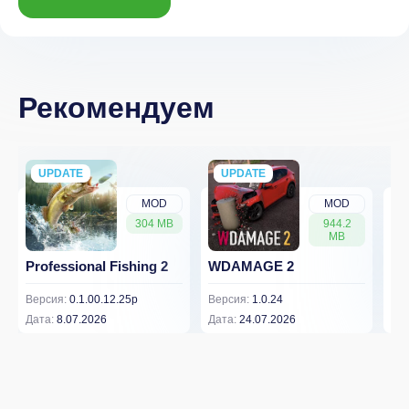
Рекомендуем
UPDATE
NEW
UPDATE
NEW
MOD
MOD
304 MB
944.2
MB
Professional Fishing 2
WDAMAGE 2
Dr
Версия:
0.1.00.12.25p
Версия:
1.0.24
Вер
Дата:
8.07.2026
Дата:
24.07.2026
Дат