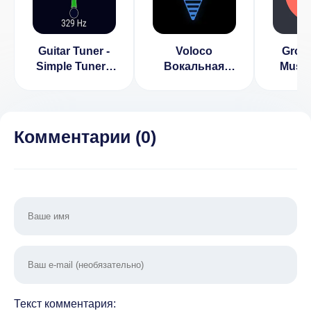
Guitar Tuner -
Voloco
Groo
Simple Tuners
Вокальная
Music
(ВЗЛОМ
студия (ВЗЛОМ
Maker
Разблокирован
Разблокирован
Разбло
Премиум)
Премиум)
Пре
Комментарии (
0
)
Текст комментария: