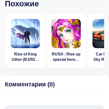
Похожие
Rise of King
RUSH : Rise up
Car Pa
Uther (ВЗЛОМ,
special heroes
Sky Rac
Много денег)
[ВЗЛОМ на
урон] v 1.0.104
Комментарии (
0
)