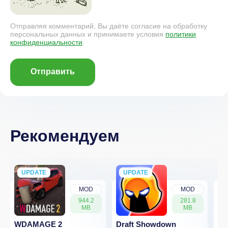
Отправляя комментарий, Вы даёте согласие на обработку
персональных данных и принимаете условия
политики
конфиденциальности
.
Отправить
Рекомендуем
UPDATE
NEW
UPDATE
NEW
MOD
MOD
944.2
281.8
MB
MB
WDAMAGE 2
Draft Showdown
Dw