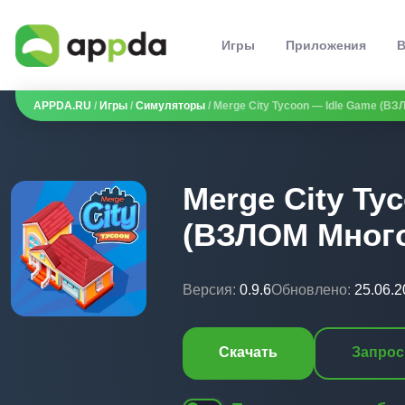
Игры
Приложения
В
APPDA.RU
/
Игры
/
Симуляторы
/ Merge City Tycoon — Idle Game (ВЗ
Merge City Ty
(ВЗЛОМ Много
Версия:
0.9.6
Обновлено:
25.06.2
Скачать
Запрос