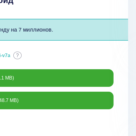
оид
нду на 7 миллионов.
i-v7a
?
.1 MB)
48.7 MB)