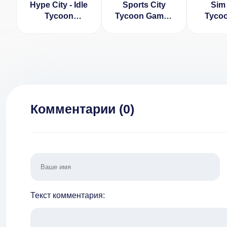
Hype City - Idle
Sports City
Sim 
Tycoon
Tycoon Game -
Tycoo
(ВЗЛОМ,
создайте
Game 
бесплатные
империю
Много
покупки)
спорта
(ВЗЛОМ,
бесконечные
деньги)
Комментарии (
0
)
Текст комментария: