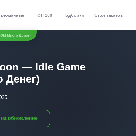
зломанные
ТОП 100
Подборки
Стол заказов
ЛОМ Много Денег)
coon — Idle Game
 Денег)
025
 на обновление