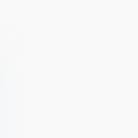
Build Away! -
Idle Delivery
Idle City Builder
Tycoon - Merge
[ВЗЛОМ:
Restaurant
много монет] v
Simulator
3.2.12