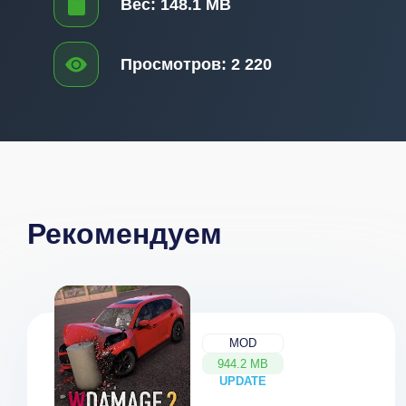
Вес:
148.1 MB
Просмотров:
2 220
Рекомендуем
MOD
944.2 MB
UPDATE
NEW