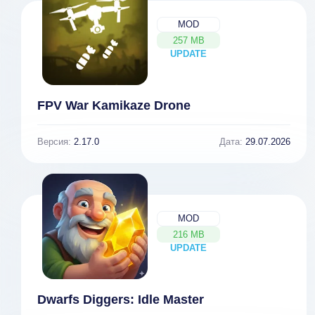
MOD
257 MB
UPDATE
NEW
FPV War Kamikaze Drone
Версия:
2.17.0
Дата:
29.07.2026
MOD
216 MB
UPDATE
NEW
Dwarfs Diggers: Idle Master