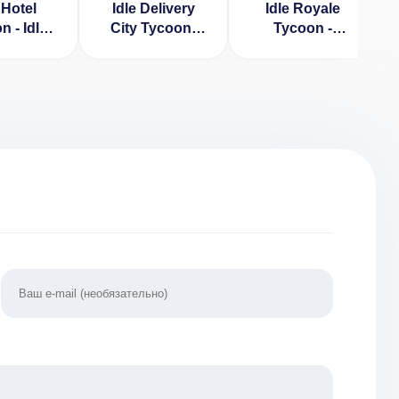
Hotel
Idle Delivery
Idle Royale
n - Idle
City Tycoon:
Tycoon -
(ВЗЛОМ,
Производство
Incremental
 денег)
и Доставка
Merge Battle
(ВЗЛОМ,
Game (ВЗЛОМ,
бесконечные
Бесконечные
деньги)
монеты) 1.51