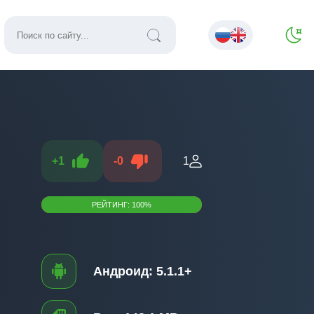
+
1
-
0
1
РЕЙТИНГ:
100
%
Андроид:
5.1.1+