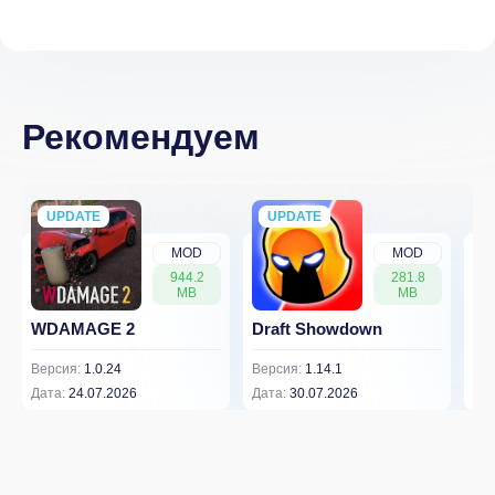
Рекомендуем
UPDATE
NEW
UPDATE
NEW
MOD
MOD
944.2
281.8
MB
MB
WDAMAGE 2
Draft Showdown
Dw
Версия:
1.0.24
Версия:
1.14.1
Вер
Дата:
24.07.2026
Дата:
30.07.2026
Дат