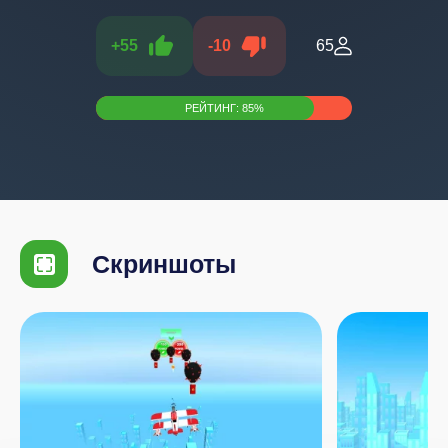
+
55
-
10
65
РЕЙТИНГ:
85
%
Скриншоты