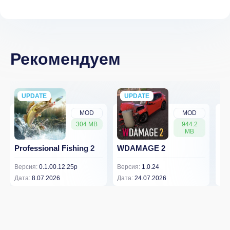
Рекомендуем
UPDATE
NEW
UPDATE
NEW
MOD
MOD
304 MB
944.2
MB
Professional Fishing 2
WDAMAGE 2
Dr
Версия:
0.1.00.12.25p
Версия:
1.0.24
Вер
Дата:
8.07.2026
Дата:
24.07.2026
Дат