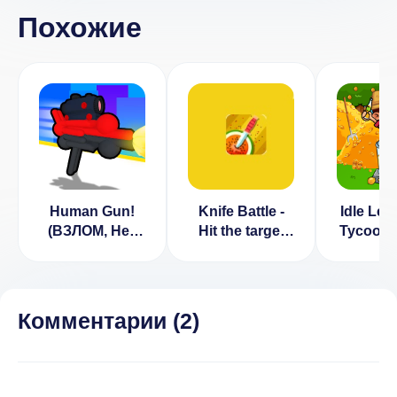
Похожие
Human Gun!
Knife Battle -
Idle Le
(ВЗЛОМ, Нет
Hit the target
Tycoon 
рекламы)
[ВЗЛОМ:
(ВЗЛ
бесплатные
Беспл
покупки] v
поку
2.0.9
Комментарии (
2
)