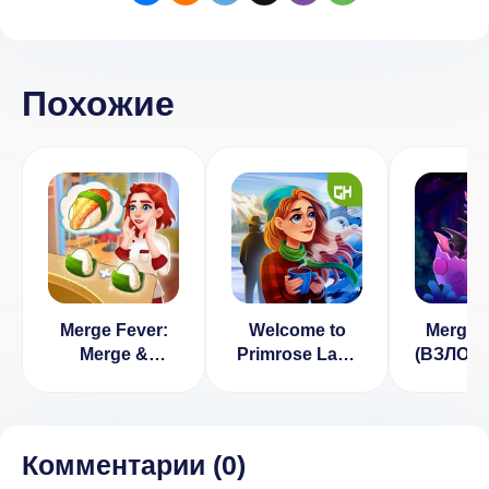
Похожие
Merge Fever:
Welcome to
Merge 
Merge &
Primrose Lake
(ВЗЛОМ,
Design!
4 (ВЗЛОМ Без
ден
(ВЗЛОМ,
рекламы)
Бесплатные
покупки)
Комментарии (
0
)