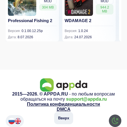
MOD
MOD
304 MB
944.2
MB
Professional Fishing 2
WDAMAGE 2
Dr
Версия:
0.1.00.12.25p
Версия:
1.0.24
Вер
Дата:
8.07.2026
Дата:
24.07.2026
Дат
2015—2026. © APPDA.RU
- по любым вопросам
обращаться на почту
support@appda.ru
Политика конфиденциальности
DMCA
Вверх