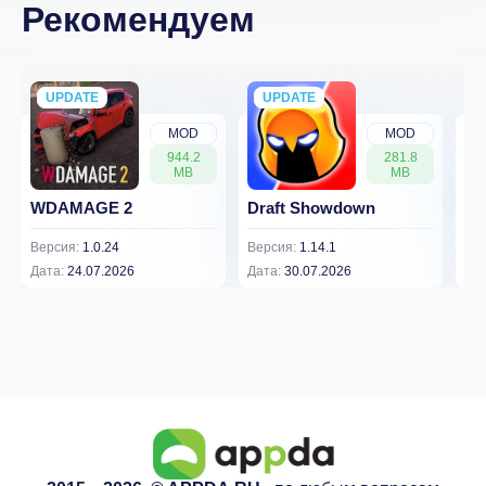
Рекомендуем
UPDATE
NEW
UPDATE
NEW
MOD
MOD
944.2
281.8
MB
MB
WDAMAGE 2
Draft Showdown
FP
Версия:
1.0.24
Версия:
1.14.1
Вер
Дата:
24.07.2026
Дата:
30.07.2026
Дат