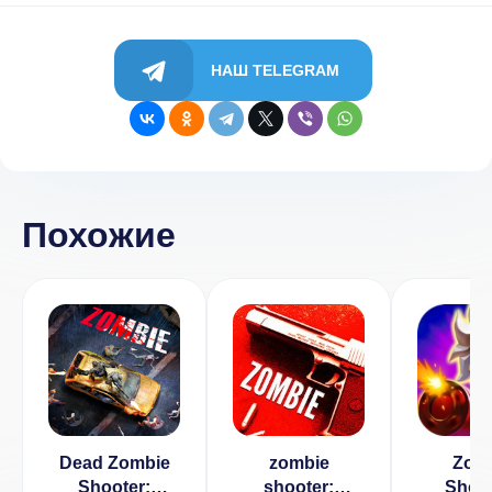
НАШ TELEGRAM
Похожие
Dead Zombie
zombie
Zom
Shooter:
shooter:
Shoot