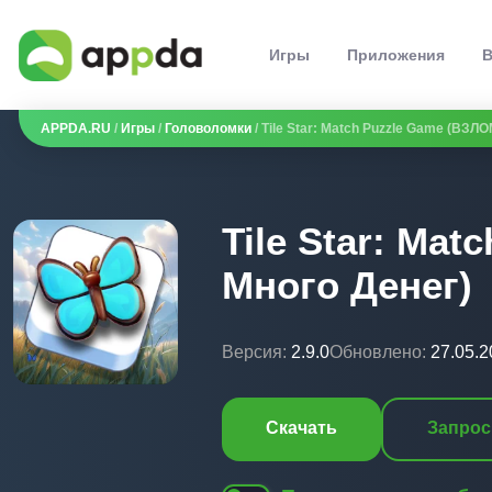
Игры
Приложения
В
APPDA.RU
/
Игры
/
Головоломки
/ Tile Star: Match Puzzle Game (ВЗЛ
Tile Star: Ma
Много Денег)
Версия:
2.9.0
Обновлено:
27.05.2
Скачать
Запрос