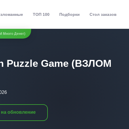
зломанные
ТОП 100
Подборки
Стол заказов
ОМ Много Денег)
tch Puzzle Game (ВЗЛОМ
026
 на обновление