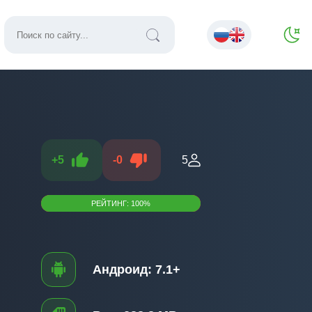
+
5
-
0
5
РЕЙТИНГ:
100
%
Андроид:
7.1+