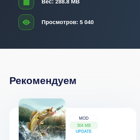
Вес:
288.8 MB
Просмотров:
5 040
Рекомендуем
MOD
304 MB
UPDATE
NEW