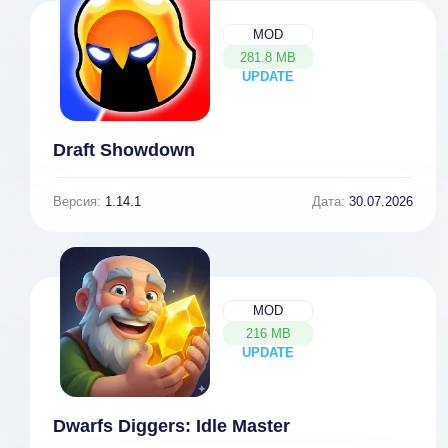
MOD
281.8 MB
UPDATE
NEW
Draft Showdown
Версия:
1.14.1
Дата:
30.07.2026
MOD
216 MB
UPDATE
NEW
Dwarfs Diggers: Idle Master