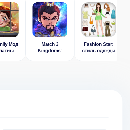
amily Мод
Match 3
Fashion Star:
латные
Kingdoms:
стиль одежды
и) 1.81.0
Epic Puzzle
War Strategy
Game (МОД,
много денег)