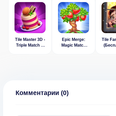
Tile Master 3D -
Epic Merge:
Tile F
Triple Match &
Magic Match
(Бесп
3D Pair Puzzle
Puzzle
покупк
(ВЗЛОМ,
Много денег)
Комментарии (
0
)