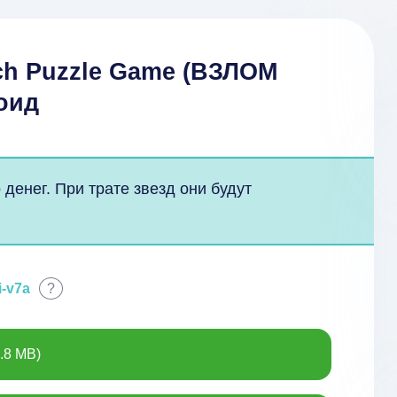
tch Puzzle Game (ВЗЛОМ
оид
денег. При трате звезд они будут
i-v7a
?
.8 MB)