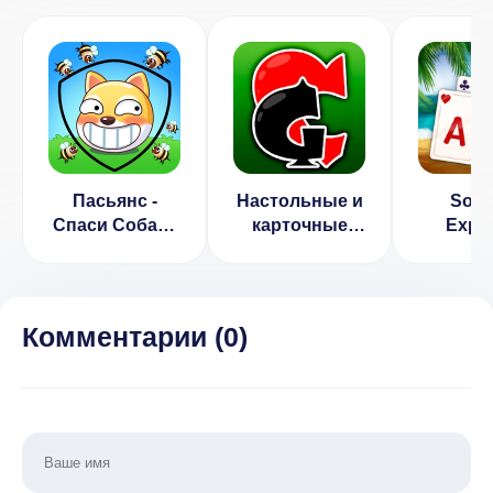
Пасьянс -
Настольные и
Solit
Спаси Собаку
карточные
Explo
(ВЗЛОМ
игры
TriP
Бесконечные
(ВЗЛ
Подсказки)
Много 
Комментарии (
0
)