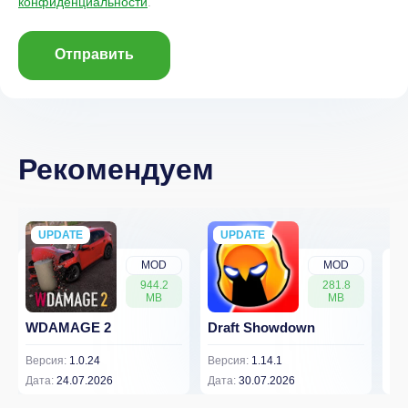
конфиденциальности
.
Отправить
Рекомендуем
UPDATE
NEW
UPDATE
NEW
MOD
MOD
944.2
281.8
MB
MB
WDAMAGE 2
Draft Showdown
FP
Версия:
1.0.24
Версия:
1.14.1
Вер
Дата:
24.07.2026
Дата:
30.07.2026
Дат