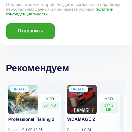
Отправляя комментарий, Вы даёте согласие на обработку
персональных данных и принимаете условия
политики
конфиденциальности
.
Отправить
Рекомендуем
UPDATE
NEW
UPDATE
NEW
MOD
MOD
304 MB
944.2
MB
Professional Fishing 2
WDAMAGE 2
Dr
Версия:
0.1.00.12.25p
Версия:
1.0.24
Вер