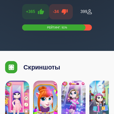
+
365
-
34
399
РЕЙТИНГ:
91
%
Скриншоты