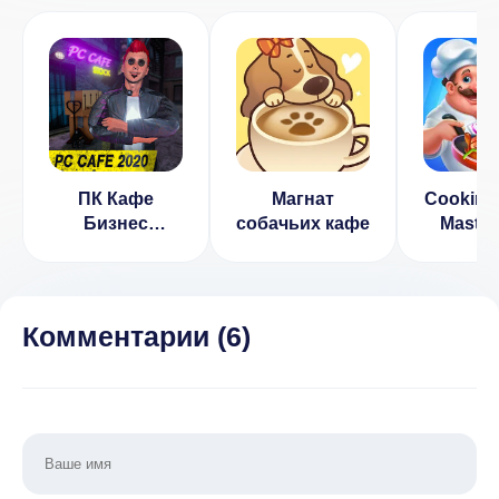
ПК Кафе
Магнат
Cooking 
Бизнес
собачьих кафе
Master
симулятор
2020 (ВЗЛОМ,
много
валюты)
Комментарии (
6
)