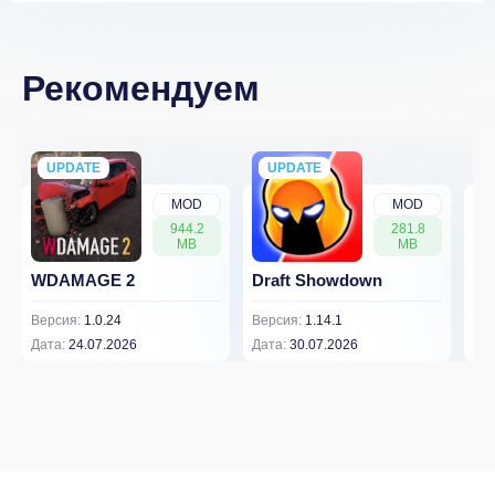
Рекомендуем
UPDATE
NEW
UPDATE
NEW
MOD
MOD
944.2
281.8
MB
MB
WDAMAGE 2
Draft Showdown
FP
Версия:
1.0.24
Версия:
1.14.1
Вер
Дата:
24.07.2026
Дата:
30.07.2026
Дат