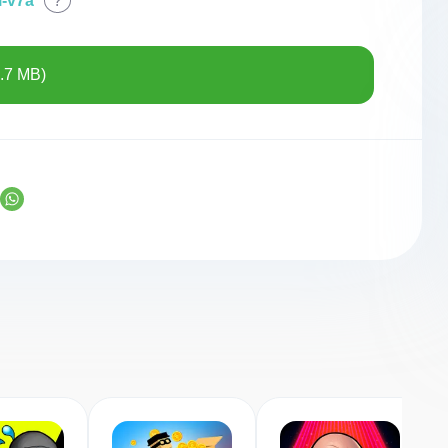
i-v7a
?
.7 MB)