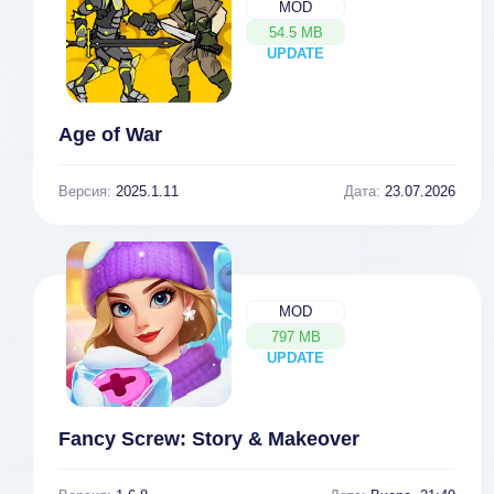
MOD
54.5 MB
UPDATE
NEW
Age of War
Версия:
2025.1.11
Дата:
23.07.2026
MOD
797 MB
UPDATE
NEW
Fancy Screw: Story & Makeover