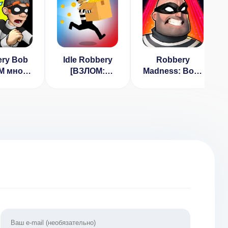
ry Bob
Idle Robbery
Robbery
М много
[ВЗЛОМ:
Madness: Вор -
 v 1.36.2
Бесконечные
ограбление
деньги и
торгового
алмазы] 1.1.2
центра