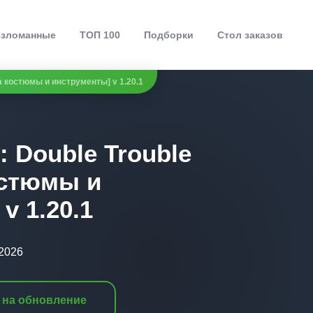
зломанные
ТОП 100
Подборки
Стол заказов
а костюмы и инструменты] v 1.20.1
: Double Trouble
остюмы и
v 1.20.1
.2026
 на обновление