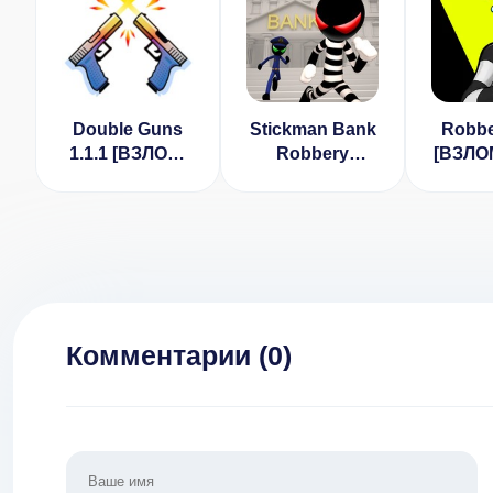
Double Guns
Stickman Bank
Robbe
1.1.1 [ВЗЛОМ:
Robbery
[ВЗЛО
без рекламы]
Escape v 1.3
монет]
[ВЗЛОМ]
Комментарии (
0
)