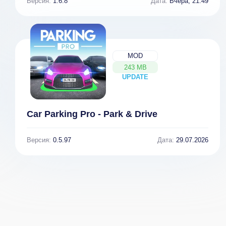
Версия:
1.6.8
Дата:
Вчера, 21:49
MOD
243 MB
UPDATE
NEW
Car Parking Pro - Park & Drive
Версия:
0.5.97
Дата:
29.07.2026