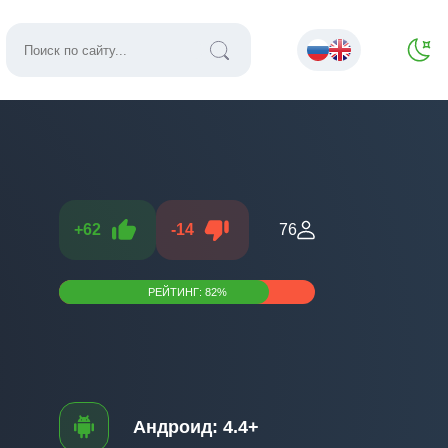
+
62
-
14
76
РЕЙТИНГ:
82
%
Андроид:
4.4+