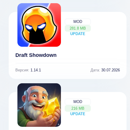
MOD
281.8 MB
UPDATE
NEW
Draft Showdown
Версия:
1.14.1
Дата:
30.07.2026
MOD
216 MB
UPDATE
NEW