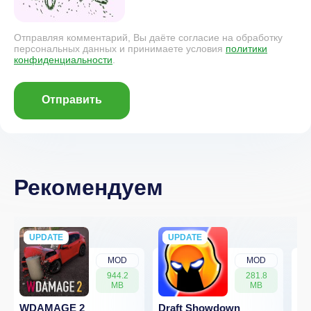
Отправляя комментарий, Вы даёте согласие на обработку
персональных данных и принимаете условия
политики
конфиденциальности
.
Отправить
Рекомендуем
UPDATE
NEW
UPDATE
NEW
MOD
MOD
944.2
281.8
MB
MB
WDAMAGE 2
Draft Showdown
FP