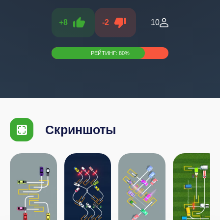
+
8
-
2
10
РЕЙТИНГ:
80
%
Скриншоты