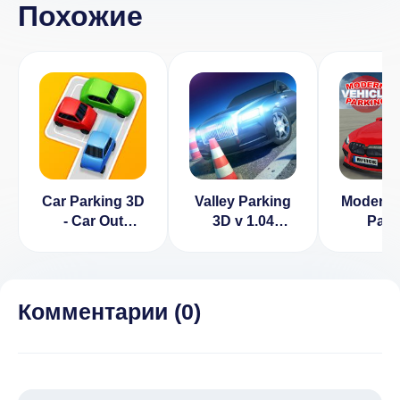
Похожие
Car Parking 3D
Valley Parking
Modern 
- Car Out
3D v 1.04
Park
(ВЗЛОМ, Нет
[ВЗЛОМ]
рекламы)
Комментарии (
0
)