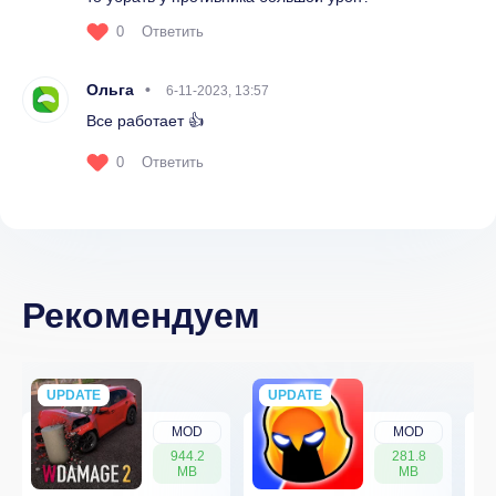
0
Ответить
Ольга
6-11-2023, 13:57
Все работает 👍
0
Ответить
Рекомендуем
UPDATE
NEW
UPDATE
NEW
MOD
MOD
944.2
281.8
MB
MB