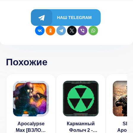
НАШ TELEGRAM
Похожие
Apocalypse
Карманный
SIE
Max [ВЗЛОМ:
Фолыч 2 -
Apoca