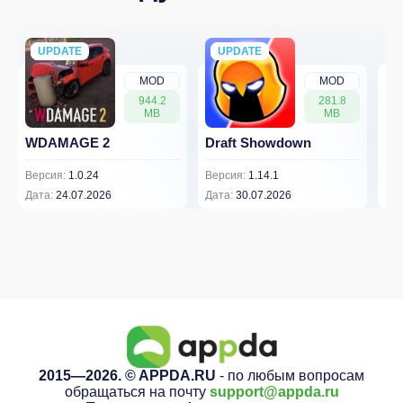
UPDATE
NEW
UPDATE
NEW
MOD
MOD
944.2
281.8
MB
MB
WDAMAGE 2
Draft Showdown
FP
Версия:
1.0.24
Версия:
1.14.1
Вер
Дата:
24.07.2026
Дата:
30.07.2026
Дат
2015—2026. © APPDA.RU
- по любым вопросам
обращаться на почту
support@appda.ru