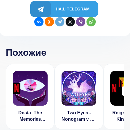
НАШ TELEGRAM
Похожие
Desta: The
Two Eyes -
Reigns:
Memories
Nonogram v 2.5
King
Between
[ВЗЛОМ: нет
(ВЗЛО