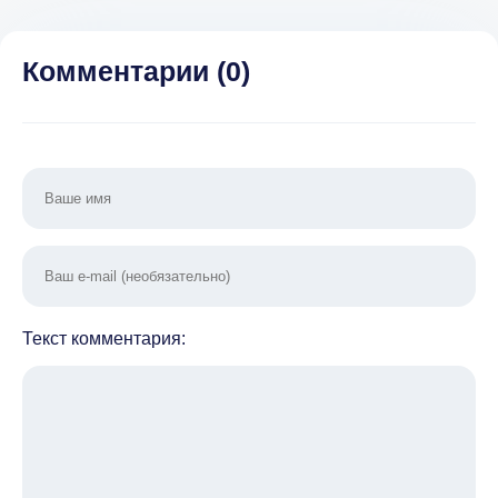
(ВЗЛОМ, Без
рекламы]
Подпи
подписки)
Комментарии (
0
)
Текст комментария: