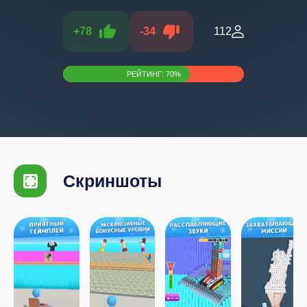
+
78
-
34
112
РЕЙТИНГ:
70
%
Скриншоты