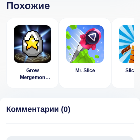
Похожие
Grow
Mr. Slice
Slice I
Mergemon
Masters-Idle
Rpg (ВЗЛОМ
Много денег)
Комментарии (
0
)