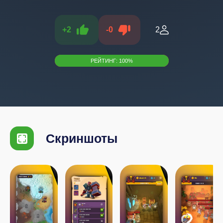
+
2
-
0
2
РЕЙТИНГ:
100
%
Скриншоты