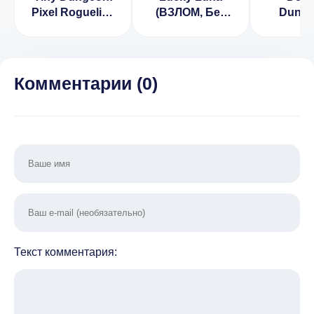
Pixel Roguelike
(ВЗЛОМ, Без
Dunge
(ВЗЛОМ,
подписки)
[ВЗЛ
Много денег)
Комментарии (
0
)
Текст комментария: