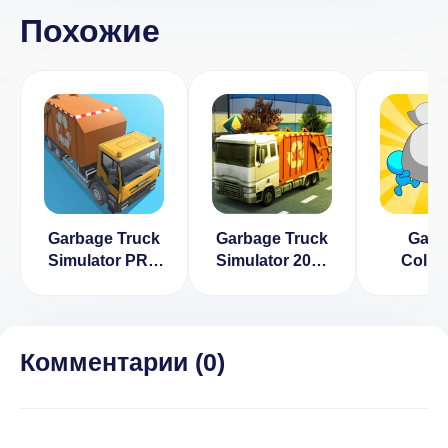
Похожие
Garbage Truck
Garbage Truck
Garb
Simulator PRO
Simulator 2015
Collec
2017 [ВЗЛОМ:
[ВЗЛОМ:
много денег] v
много денег] v
1.2
2.3
Комментарии (
0
)