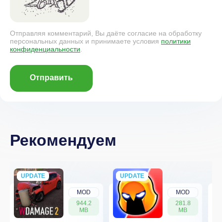
Отправляя комментарий, Вы даёте согласие на обработку
персональных данных и принимаете условия
политики
конфиденциальности
.
Отправить
Рекомендуем
UPDATE
NEW
UPDATE
NEW
MOD
MOD
944.2
281.8
MB
MB