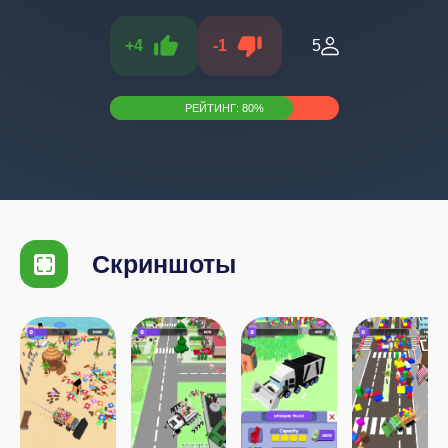
+
4
-
1
5
РЕЙТИНГ:
80
%
Скриншоты