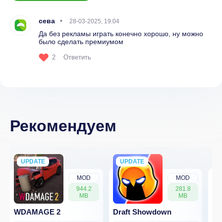
сева
28-03-2025, 19:04
Да без рекламы играть конечно хорошо, ну можно
было сделать премиумом
2
Ответить
Рекомендуем
UPDATE
NEW
UPDATE
NEW
MOD
MOD
944.2
281.8
MB
MB
WDAMAGE 2
Draft Showdown
FP