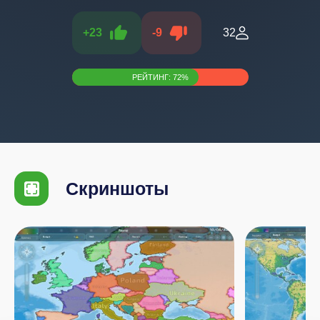
+
23
-
9
32
РЕЙТИНГ:
72
%
Скриншоты