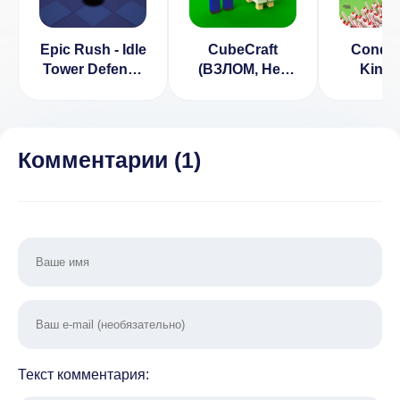
Epic Rush - Idle
CubeCraft
Conque
Tower Defense
(ВЗЛОМ, Нет
King
(ВЗЛОМ,
рекламы)
Tower
Много денег)
(ВЗЛОМ
рекл
Комментарии (
1
)
Текст комментария: