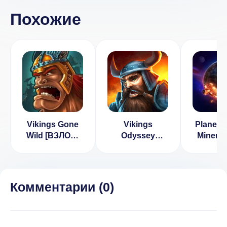
Похожие
Vikings Gone
Vikings
Planet In
Wild [ВЗЛОМ:
Odyssey
Miner 
Много денег] v
[ВЗЛОМ:
(ВЗЛ
4.4
Много денег] v
Много 
1.2.1
Комментарии (
0
)