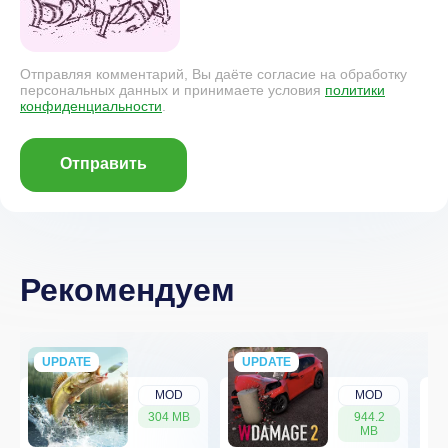
Отправляя комментарий, Вы даёте согласие на обработку
персональных данных и принимаете условия
политики
конфиденциальности
.
Отправить
Рекомендуем
UPDATE
NEW
UPDATE
NEW
MOD
MOD
304 MB
944.2
MB