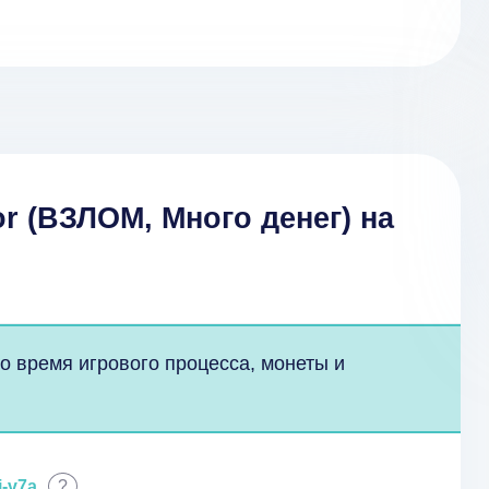
or (ВЗЛОМ, Много денег) на
о время игрового процесса, монеты и
i-v7a
?