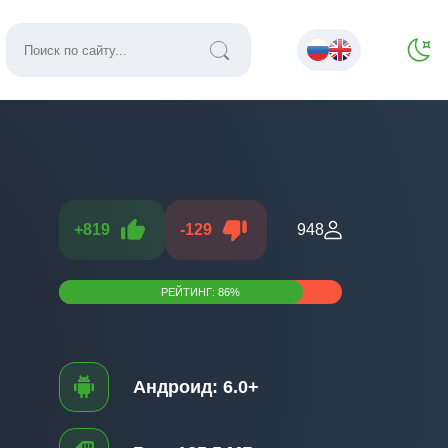
+
819
-
129
948
РЕЙТИНГ:
86
%
Андроид:
6.0+