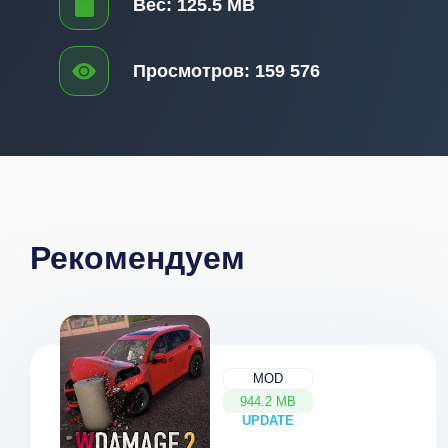
Вес:
125.5 MB
Просмотров:
159 576
Рекомендуем
MOD
944.2 MB
UPDATE
NEW