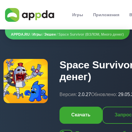
Игры
Приложения
В
APPDA.RU
/
Игры
/
Экшен
/ Space Survivor (ВЗЛОМ, Много денег)
Space Survivo
денег)
Версия:
2.0.27
Обновлено:
29.05
Скачать
Запрос