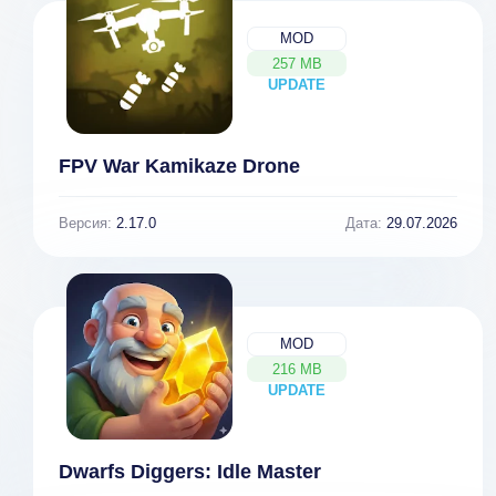
MOD
257 MB
UPDATE
NEW
FPV War Kamikaze Drone
Версия:
2.17.0
Дата:
29.07.2026
MOD
216 MB
UPDATE
NEW
Dwarfs Diggers: Idle Master