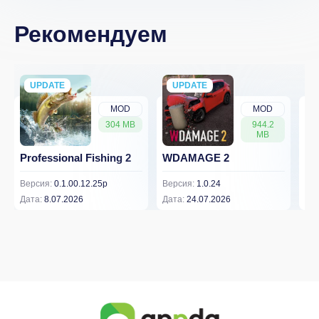
Рекомендуем
UPDATE
NEW
UPDATE
NEW
MOD
MOD
304 MB
944.2
MB
Professional Fishing 2
WDAMAGE 2
Dr
Версия:
0.1.00.12.25p
Версия:
1.0.24
Вер
Дата:
8.07.2026
Дата:
24.07.2026
Дат