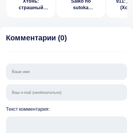
Хтонь:
Saiko no
911: Д
страшный
sutoka
(Хор
экшен хоррор
(ВЗЛОМ, Мод-
Ужа
(ВЗЛОМ, Нет
меню)
(ВЗЛО
рекламы)
рекл
Комментарии (
0
)
Текст комментария: