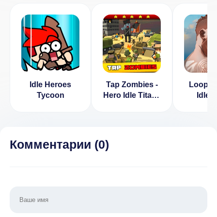
Idle Heroes
Tap Zombies -
Loop Vi
Tycoon
Hero Idle Titans
Idle 
v 1.0.13
[ВЗЛОМ Много
денег]
Комментарии (
0
)