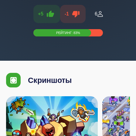
+
5
-
1
6
РЕЙТИНГ:
83
%
Скриншоты