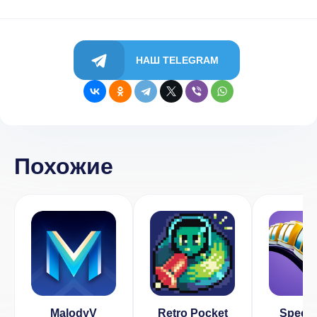
НАШ TELEGRAM
Похожие
MalodyV
Retro Pocket
Speed 