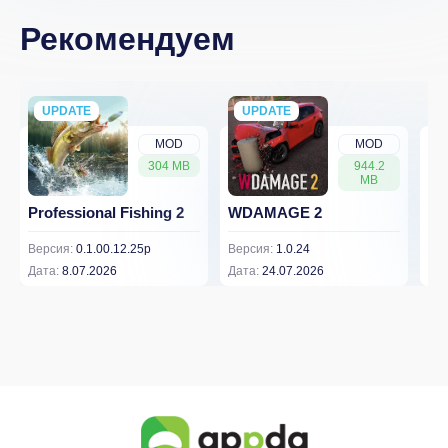
Рекомендуем
UPDATE
NEW
UPDATE
NEW
MOD
MOD
304 MB
944.2
MB
Professional Fishing 2
WDAMAGE 2
Dr
Версия:
0.1.00.12.25p
Версия:
1.0.24
Вер
Дата:
8.07.2026
Дата:
24.07.2026
Дат