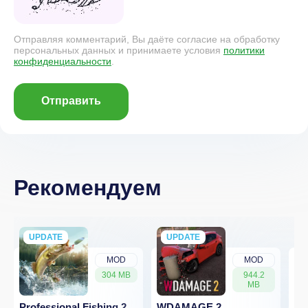
Отправляя комментарий, Вы даёте согласие на обработку
персональных данных и принимаете условия
политики
конфиденциальности
.
Отправить
Рекомендуем
UPDATE
NEW
UPDATE
NEW
MOD
MOD
304 MB
944.2
MB
Professional Fishing 2
WDAMAGE 2
Dr