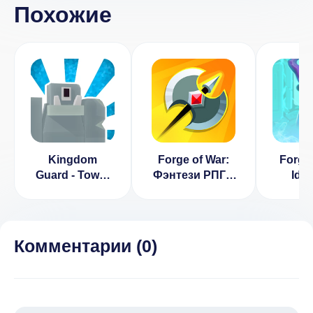
Похожие
Kingdom
Forge of War:
Forge 
Guard - Tower
Фэнтези РПГ с
Idl
Defence
приключениями
Cli
(ВЗ
Бол
ур
Комментарии (
0
)