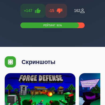
+
147
-
15
162
РЕЙТИНГ:
91
%
Скриншоты