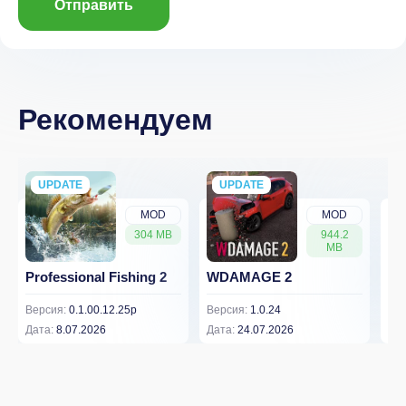
Отправить
Рекомендуем
UPDATE
NEW
UPDATE
NEW
MOD
MOD
304 MB
944.2
MB
Professional Fishing 2
WDAMAGE 2
Dr
Версия:
0.1.00.12.25p
Версия:
1.0.24
Вер
Дата:
8.07.2026
Дата:
24.07.2026
Дат