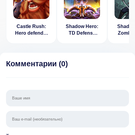
Castle Rush:
Shadow Hero:
Shadow
Hero defender
TD Defense
Zombie
& Idle defense
Game (ВЗЛОМ
War (
[ВЗЛОМ:
Нет Рекламы)
Много 
Много денег]
1.0.8
Комментарии (
0
)