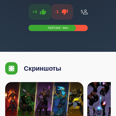
+
4
-
1
5
РЕЙТИНГ:
80
%
Скриншоты