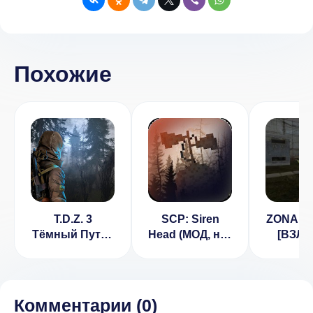
Похожие
T.D.Z. 3
SCP: Siren
ZONA P
Тёмный Путь -
Head (МОД, нет
[ВЗЛО
Сталквест в
рекламы)
патро
Зоне (ВЗЛОМ,
здоров
без рекламы)
1.0
Комментарии (
0
)