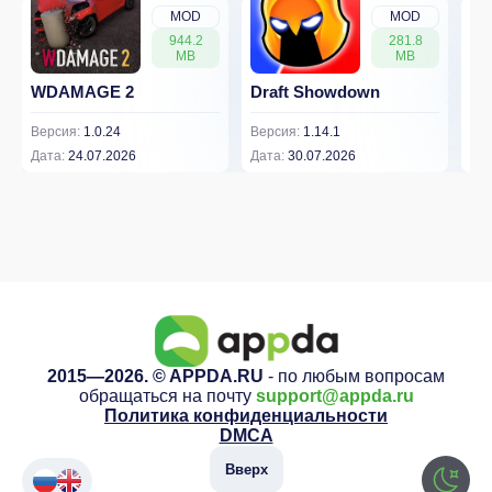
MOD
MOD
944.2
281.8
MB
MB
WDAMAGE 2
Draft Showdown
FP
Версия:
1.0.24
Версия:
1.14.1
Вер
Дата:
24.07.2026
Дата:
30.07.2026
Дат
2015—2026. © APPDA.RU
- по любым вопросам
обращаться на почту
support@appda.ru
Политика конфиденциальности
DMCA
Вверх