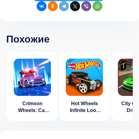
Похожие
Crimson
Hot Wheels
City Ca
Wheels: Car
Infinite Loop
Driv
Shooter
1.5.2 [ВЗЛОМ
на азот]