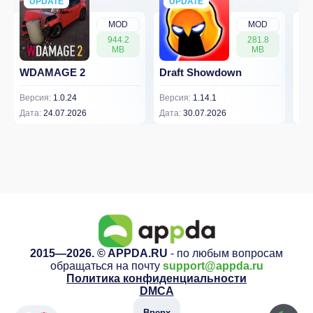
UPDATE
NEW
UPDATE
NEW
MOD
MOD
944.2
281.8
MB
MB
WDAMAGE 2
Draft Showdown
FP
Версия:
1.0.24
Версия:
1.14.1
Вер
Дата:
24.07.2026
Дата:
30.07.2026
Дат
2015—2026. © APPDA.RU
- по любым вопросам
обращаться на почту
support@appda.ru
Политика конфиденциальности
DMCA
Вверх