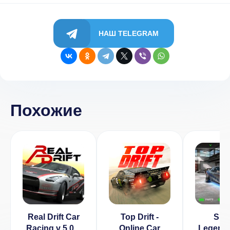
НАШ TELEGRAM
Похожие
Real Drift Car
Top Drift -
Spe
Racing v 5.0.8
Online Car
Legends: