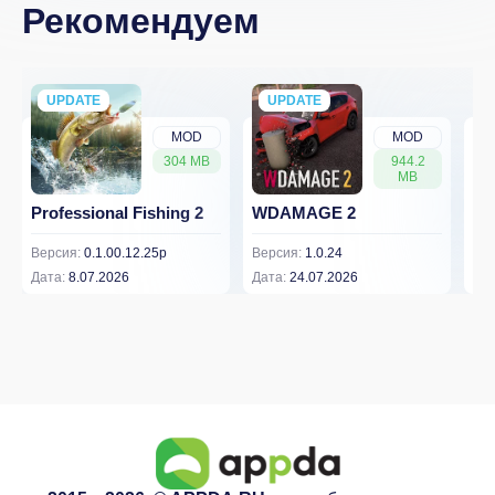
Рекомендуем
UPDATE
NEW
UPDATE
NEW
MOD
MOD
304 MB
944.2
MB
Professional Fishing 2
WDAMAGE 2
Dr
Версия:
0.1.00.12.25p
Версия:
1.0.24
Вер
Дата:
8.07.2026
Дата:
24.07.2026
Дат