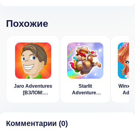
Похожие
Jaro Adventures
Starlit
Winx: B
[ВЗЛОМ:
Adventures
Adve
неограниченная
[ВЗЛОМ много
[ВЗЛ
валюта] 1.1
жизней] v 3.9
деньги]
Комментарии (
0
)