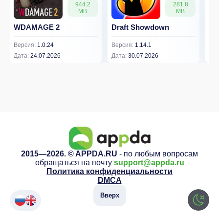
944.2
281.8
MB
MB
WDAMAGE 2
Draft Showdown
FP
Версия:
1.0.24
Версия:
1.14.1
Вер
Дата:
24.07.2026
Дата:
30.07.2026
Дат
2015—2026. © APPDA.RU
- по любым вопросам
обращаться на почту
support@appda.ru
Политика конфиденциальности
DMCA
Вверх