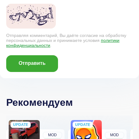
Отправляя комментарий, Вы даёте согласие на обработку
персональных данных и принимаете условия
политики
конфиденциальности
.
Отправить
Рекомендуем
UPDATE
NEW
UPDATE
NEW
MOD
MOD