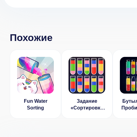
Похожие
Fun Water
Задание
Бутыл
Sorting
«Сортировка
Проби
воды» Взлом
Co
(Много Денег)