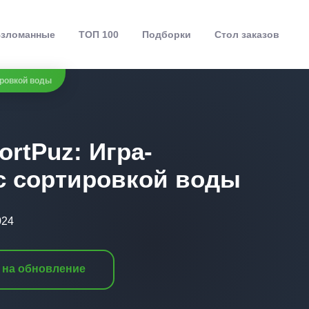
зломанные
ТОП 100
Подборки
Стол заказов
ировкой воды
rtPuz: Игра-
с сортировкой воды
024
 на обновление