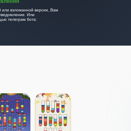
овления
й или взломанной версии, Вам
уведомление. Или
ью телеграм бота: