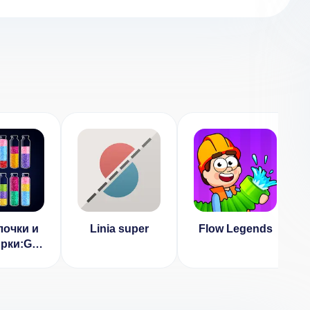
очки и
Linia super
Flow Legends
рки:Get
lor