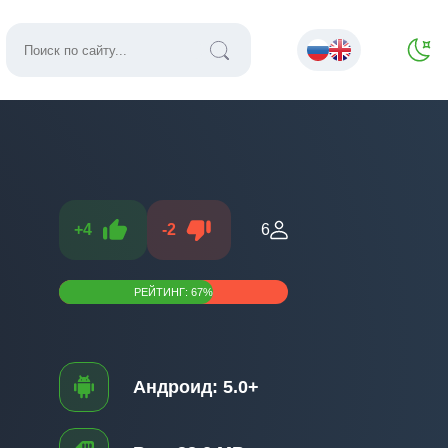
+
4
-
2
6
РЕЙТИНГ:
67
%
Андроид:
5.0+