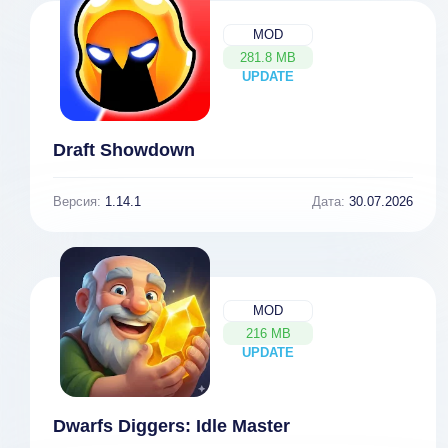
MOD
281.8 MB
UPDATE
NEW
Draft Showdown
Версия:
1.14.1
Дата:
30.07.2026
MOD
216 MB
UPDATE
NEW
Dwarfs Diggers: Idle Master