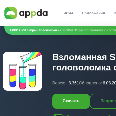
Игры
Приложения
В
APPDA.RU
/
Игры
/
Головоломки
/ SortPuz: Игра-головоломка с сорт
Взломанная So
головоломка 
Версия:
3.361
Обновлено:
6.03.2
Скачать
Запрос