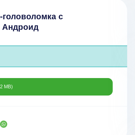
а-головоломка с
а Андроид
.2 MB)