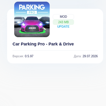
MOD
243 MB
UPDATE
NEW
Car Parking Pro - Park & Drive
Версия:
0.5.97
Дата:
29.07.2026
Mine Rescue! -
Happy Glass
Игра
2.0.2 [ВЗЛОМ:
головоломка
много денег]