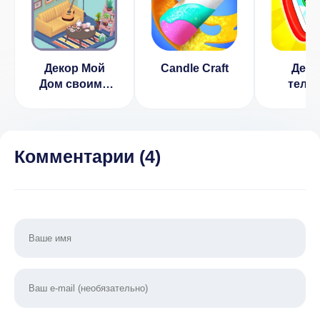
Декор Мой
Candle Craft
Детс
Дом своими
теле
руками
планше
(ВЗЛОМ, Нет
для ма
рекламы)
от 2 
Комментарии (
4
)