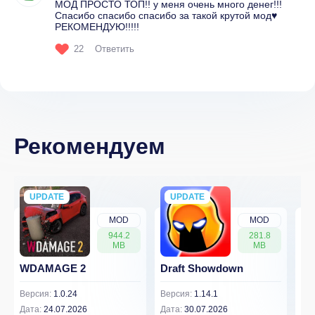
МОД ПРОСТО ТОП!! у меня очень много денег!!!
Спасибо спасибо спасибо за такой крутой мод♥
РЕКОМЕНДУЮ!!!!!
22
Ответить
Рекомендуем
UPDATE
NEW
UPDATE
NEW
MOD
MOD
944.2
281.8
MB
MB
WDAMAGE 2
Draft Showdown
FP
Версия:
1.0.24
Версия:
1.14.1
Вер
Дата:
24.07.2026
Дата:
30.07.2026
Дат