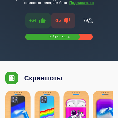
помощью телеграм бота:
Подписаться
+
64
-
15
79
РЕЙТИНГ:
81
%
Скриншоты