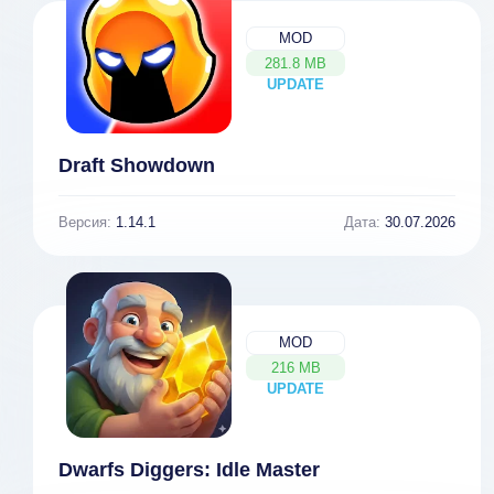
MOD
281.8 MB
UPDATE
NEW
Draft Showdown
Версия:
1.14.1
Дата:
30.07.2026
MOD
216 MB
UPDATE
NEW
Dwarfs Diggers: Idle Master