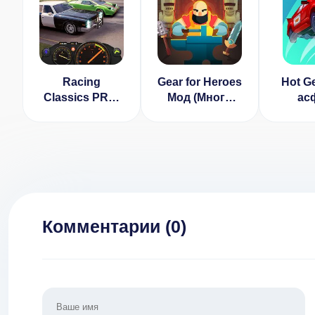
Racing
Gear for Heroes
Hot G
Classics PRO:
Мод (Много
ас
Real Speed &
Денег)
[ВЗЛ
Уличные
разбло
Гонки 1.02.3
Комментарии (
0
)