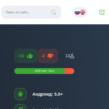
+
11
-
2
13
РЕЙТИНГ:
85
%
Андроид:
5.0+