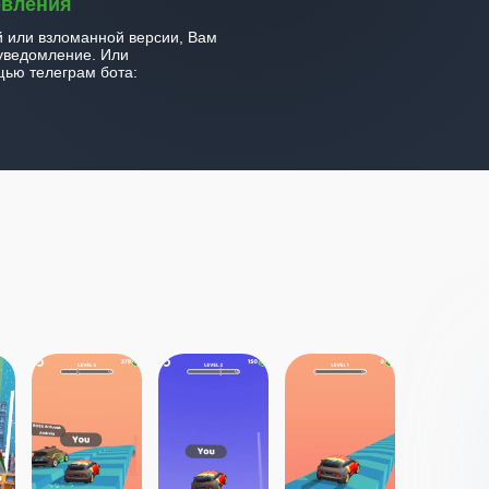
овления
й или взломанной версии, Вам
уведомление. Или
ью телеграм бота: