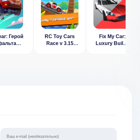
ear: Герой
RC Toy Cars
Fix My Car:
фальта
Race v 3.15
Luxury Build /
ОМ: Всё
[ВЗЛОМ]
Race v 20
кировано]
1.3.3