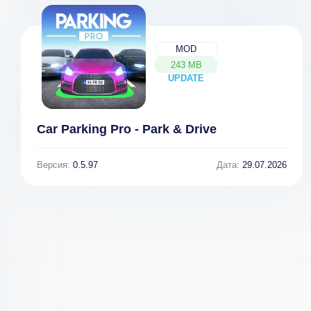
MOD
243 MB
UPDATE
NEW
Draft Race 3D
Car Parking Pro - Park & Drive
Версия:
0.5.97
Дата:
29.07.2026