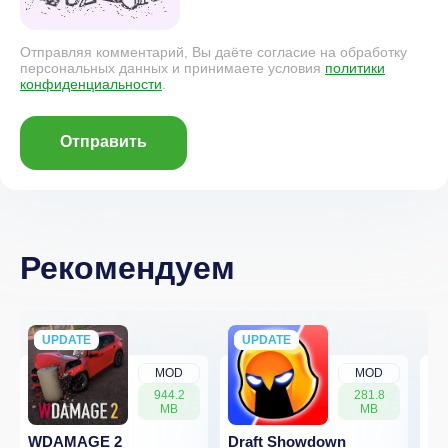
Отправляя комментарий, Вы даёте согласие на обработку
персональных данных и принимаете условия
политики
конфиденциальности
.
Отправить
Рекомендуем
UPDATE
NEW
UPDATE
NEW
MOD
MOD
944.2
281.8
MB
MB
WDAMAGE 2
Draft Showdown
FP