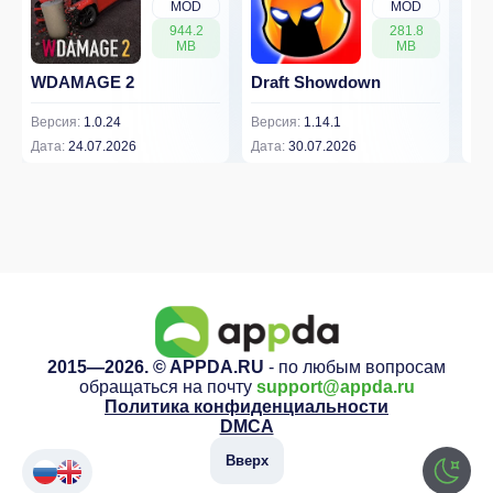
MOD
MOD
944.2
281.8
MB
MB
WDAMAGE 2
Draft Showdown
FP
Версия:
1.0.24
Версия:
1.14.1
Вер
Дата:
24.07.2026
Дата:
30.07.2026
Дат
2015—2026. © APPDA.RU
- по любым вопросам
обращаться на почту
support@appda.ru
Политика конфиденциальности
DMCA
Вверх