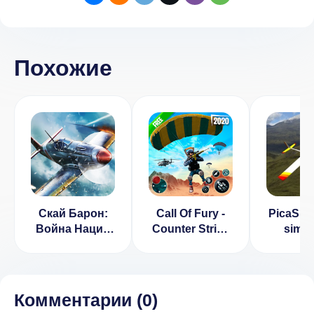
Похожие
Скай Барон:
Call Of Fury -
PicaSim:
Война Наций
Counter Strike
simul
(ВЗЛОМ, много
(ВЗЛОМ, враг
[ВЗЛО
денег)
не атакует)
1.1.1
Комментарии (
0
)