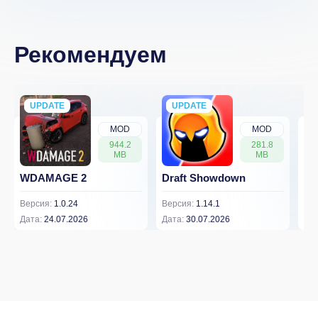
Рекомендуем
UPDATE
NEW
UPDATE
NEW
MOD
MOD
944.2
281.8
MB
MB
WDAMAGE 2
Draft Showdown
FP
Версия:
1.0.24
Версия:
1.14.1
Вер
Дата:
24.07.2026
Дата:
30.07.2026
Дат