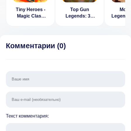
Tiny Heroes -
Top Gun
Mons
Magic Clash
Legends: 3D
Legends 
0.1.131
Arcade Shooter
[ВЗЛО
[ВЗЛОМ:
(ВЗЛОМ,
ман
бессмертие]
высокий
уровень)
Комментарии (
0
)
Текст комментария: