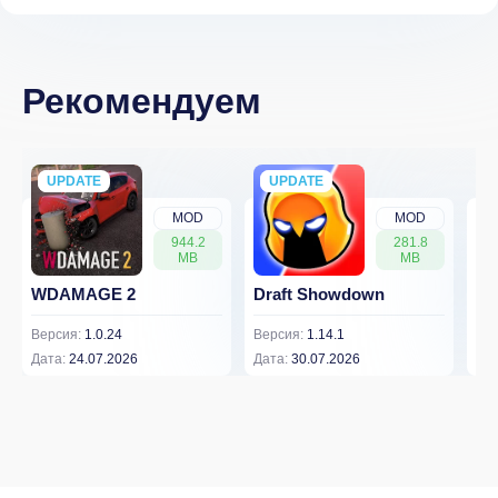
Рекомендуем
UPDATE
NEW
UPDATE
NEW
MOD
MOD
944.2
281.8
MB
MB
WDAMAGE 2
Draft Showdown
FP
Версия:
1.0.24
Версия:
1.14.1
Вер
Дата:
24.07.2026
Дата:
30.07.2026
Дат