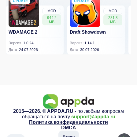
UPDATE
NEW
UPDATE
NEW
MOD
MOD
944.2
281.8
MB
MB
WDAMAGE 2
Draft Showdown
FP
Версия:
1.0.24
Версия:
1.14.1
Вер
Дата:
24.07.2026
Дата:
30.07.2026
Дат
2015—2026. © APPDA.RU
- по любым вопросам
обращаться на почту
support@appda.ru
Политика конфиденциальности
DMCA