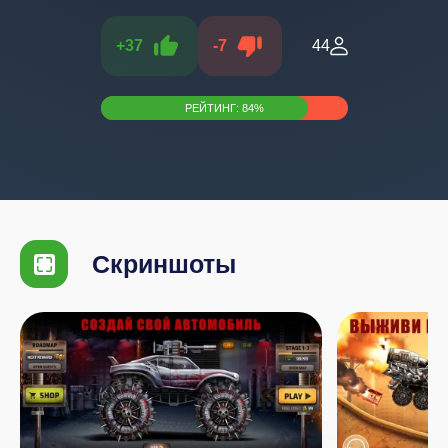
+
37
-
7
44
РЕЙТИНГ:
84
%
Скриншоты