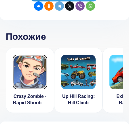
Похожие
Crazy Zombie -
Up Hill Racing:
Exion 
Rapid Shooting
Hill Climb
Rac
(ВЗЛОМ, много
[ВЗЛОМ:
(ВЗЛОМ,
денег/
Много денег]
денег
алмазов)
v1.04
рекл