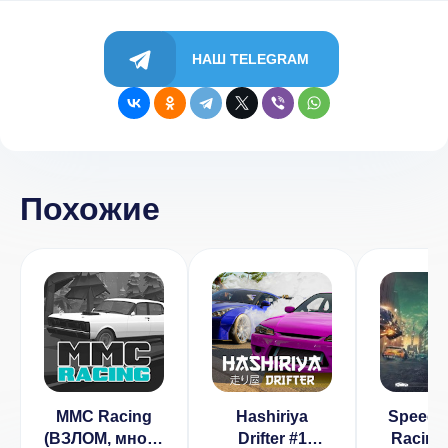
НАШ TELEGRAM
Похожие
MMC Racing
Hashiriya
Speed Tr
(ВЗЛОМ, много
Drifter #1
Racing