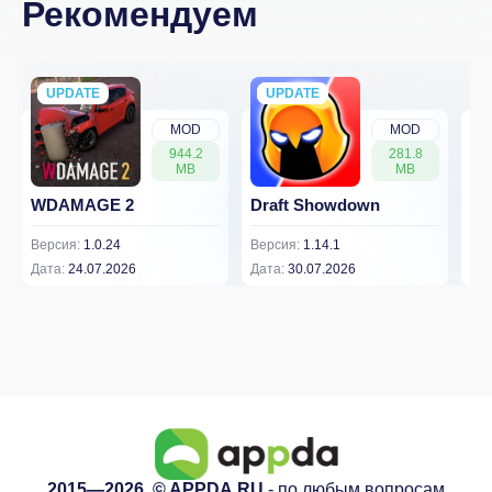
Рекомендуем
UPDATE
NEW
UPDATE
NEW
MOD
MOD
944.2
281.8
MB
MB
WDAMAGE 2
Draft Showdown
FP
Версия:
1.0.24
Версия:
1.14.1
Вер
Дата:
24.07.2026
Дата:
30.07.2026
Дат
2015—2026. © APPDA.RU
- по любым вопросам