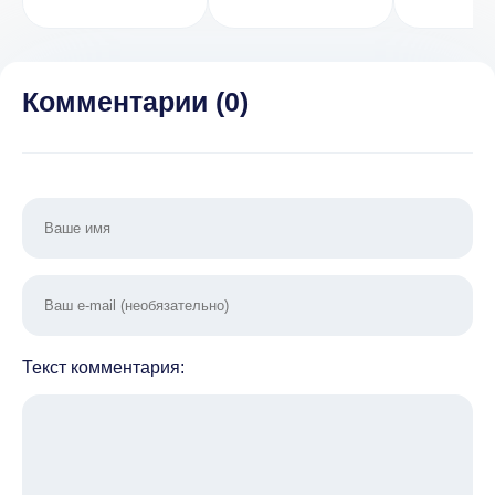
денег)
Racing
[ВЗЛ
(ВЗЛОМ, много
деньги] 
денег)
Комментарии (
0
)
Текст комментария: