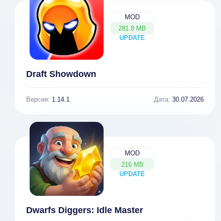
MOD
281.8 MB
UPDATE
NEW
Draft Showdown
Версия:
1.14.1
Дата:
30.07.2026
MOD
216 MB
UPDATE
NEW
Dwarfs Diggers: Idle Master