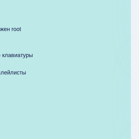
жен root
 клавиатуры
плейлисты