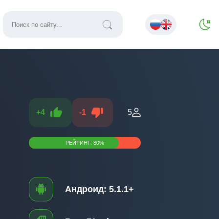
+
4
-
1
5
РЕЙТИНГ:
80
%
Андроид:
5.1.1+