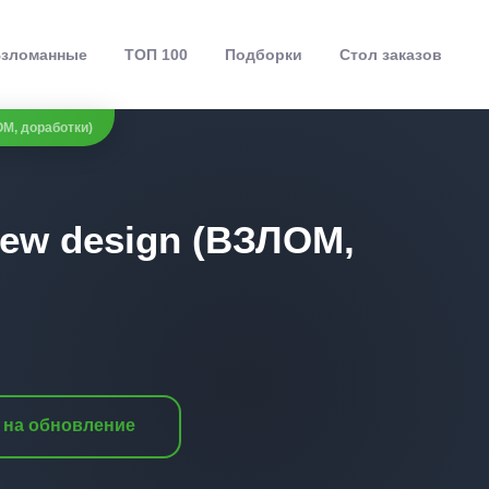
зломанные
ТОП 100
Подборки
Стол заказов
ОМ, доработки)
New design (ВЗЛОМ,
 на обновление