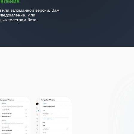
овления
й или взломанной версии, Вам
уведомление. Или
ью телеграм бота: