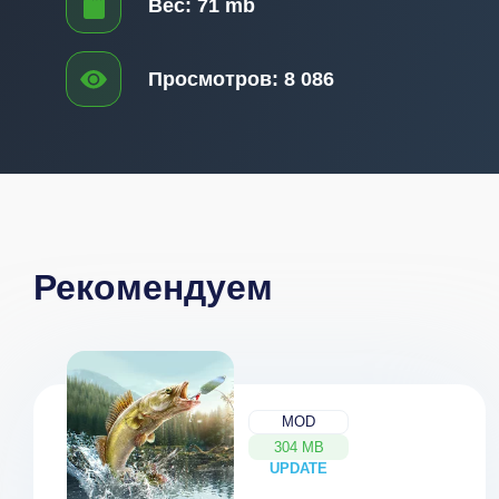
Вес:
71 mb
Просмотров:
8 086
Рекомендуем
MOD
304 MB
UPDATE
NEW