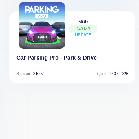
MOD
Blitz Brigade -
Battlelands
243 MB
UPDATE
NEW
онлайн угар! v
Royale v 2.6.1
3.5.2b [ВЗЛОМ:
[ВЗЛОМ на
много оружия]
боеприпасы]
Car Parking Pro - Park & Drive
Версия:
0.5.97
Дата:
29.07.2026