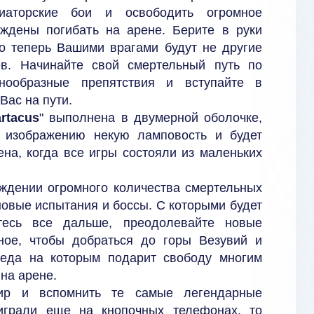
диаторские бои и освободить огромное
уждены погибать на арене. Берите в руки
ко теперь Вашими врагами будут не другие
в. Начинайте свой смертельный путь по
нообразные препятствия и вступайте в
Вас на пути.
rtacus
" выполнена в двумерной оболочке,
т изображению некую ламповость и будет
на, когда все игры состояли из маленьких
ождении огромного количества смертельных
новые испытания и боссы. С которыми будет
йтесь все дальше, преодолевайте новые
ное, чтобы добраться до горы Везувий и
беда на которым подарит свободу многим
на арене.
ир и вспомнить те самые легендарные
играли еще на кнопочных телефонах, то