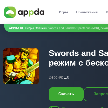
Игры
Приложения
В
APPDA.RU
/
Игры
/
Экшен
/ Swords and Sandals Spartacus (МОД, реж
Swords and Sa
режим с беск
Версия:
1.0
Скачать
Запрос