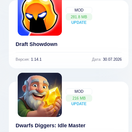
MOD
281.8 MB
UPDATE
NEW
Draft Showdown
Версия:
1.14.1
Дата:
30.07.2026
MOD
216 MB
UPDATE
NEW
Dwarfs Diggers: Idle Master