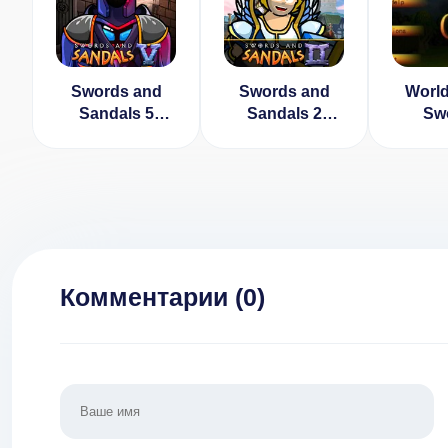
Swords and
Swords and
World
Sandals 5
Sandals 2
Sw
Redux
Redux
[ВЗЛ
[ВЗЛОМ:
[ВЗЛОМ:
деньги
максимальное
Много денег] v
издание] v
2.0.1
1.1.2
Комментарии (
0
)