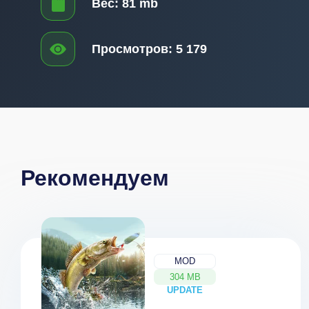
Вес:
81 mb
Просмотров:
5 179
Рекомендуем
MOD
304 MB
UPDATE
NEW