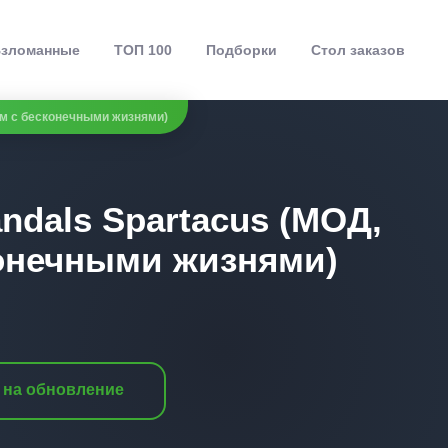
зломанные
ТОП 100
Подборки
Стол заказов
им с бесконечными жизнями)
ndals Spartacus (МОД,
онечными жизнями)
 на обновление