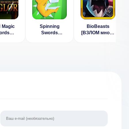
 Magic
Spinning
BioBeasts
ords
Swords
[ВЗЛОМ много
ОМ на
[ВЗЛОМ:
денег] v 1.5.6
] v 1.5.3
Бесконечные
деньги] 1.0.5