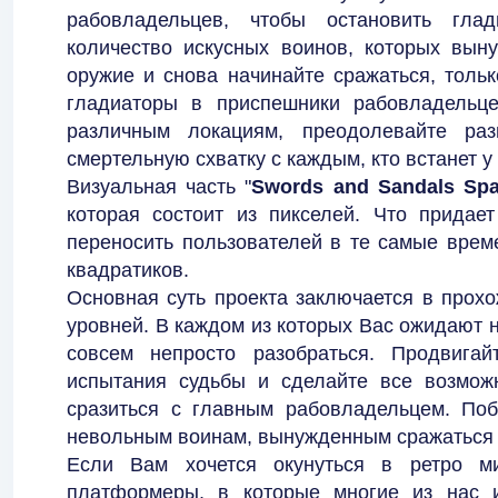
рабовладельцев, чтобы остановить гла
количество искусных воинов, которых вын
оружие и снова начинайте сражаться, толь
гладиаторы в приспешники рабовладельце
различным локациям, преодолевайте раз
смертельную схватку с каждым, кто встанет у 
Визуальная часть "
Swords and Sandals Spa
которая состоит из пикселей. Что придае
переносить пользователей в те самые време
квадратиков.
Основная суть проекта заключается в прох
уровней. В каждом из которых Вас ожидают 
совсем непросто разобраться. Продвига
испытания судьбы и сделайте все возмож
сразиться с главным рабовладельцем. По
невольным воинам, вынужденным сражаться 
Если Вам хочется окунуться в ретро м
платформеры, в которые многие из нас 