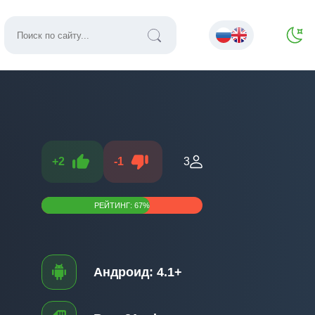
+
2
-
1
3
РЕЙТИНГ:
67
%
Андроид:
4.1+