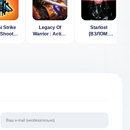
i Strike
Legacy Of
Starlost
Shooter
Warrior : Action
[ВЗЛОМ:
ЛОМ:
RPG Game
Бесплатные
денег] v
[ВЗЛОМ:
покупки] v
.5.3
Много денег]
1.2.05
5.6