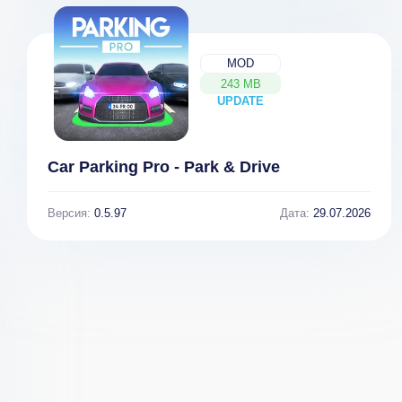
MOD
Monster
243 MB
UPDATE
NEW
Shooter: Space
Invader
Car Parking Pro - Park & Drive
Версия:
0.5.97
Дата:
29.07.2026