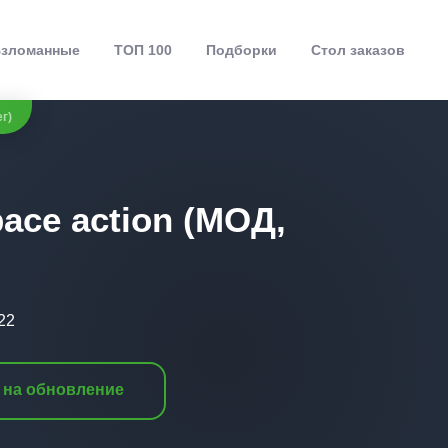
зломанные
ТОП 100
Подборки
Стол заказов
г)
pace action (МОД,
22
 на обновление