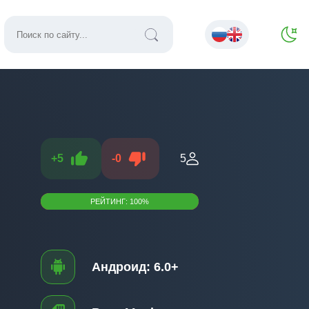
+
5
-
0
5
РЕЙТИНГ:
100
%
Андроид:
6.0+