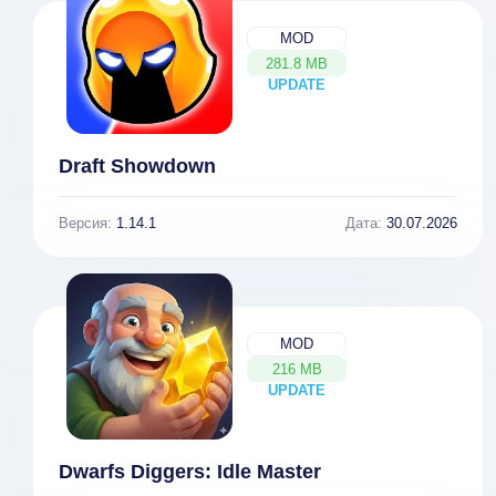
MOD
281.8 MB
UPDATE
NEW
Draft Showdown
Версия:
1.14.1
Дата:
30.07.2026
MOD
216 MB
UPDATE
NEW
Dwarfs Diggers: Idle Master