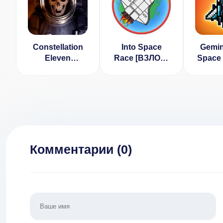
Constellation
Into Space
Gemin
Eleven
Race [ВЗЛОМ:
Space 
(ВЗЛОМ, много
много денег] v
[ВЗ
деталей/
1.0.6
много 
приобретен
1
платный
контент)
Комментарии (
0
)