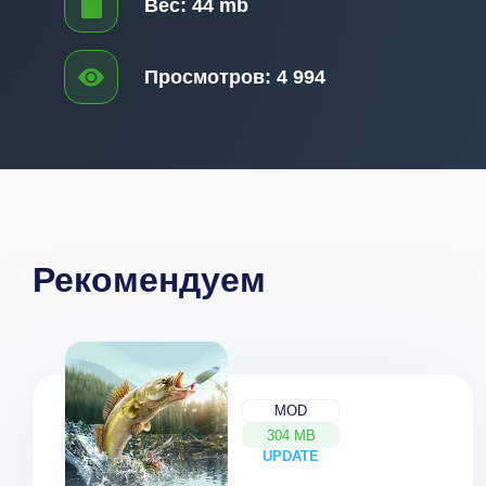
Вес:
44 mb
Просмотров:
4 994
Рекомендуем
MOD
304 MB
UPDATE
NEW