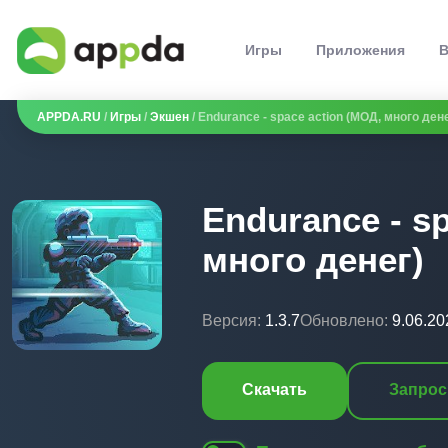
Игры
Приложения
В
APPDA.RU
/
Игры
/
Экшен
/ Endurance - space action (МОД, много дене
Endurance - s
много денег)
Версия:
1.3.7
Обновлено:
9.06.20
Скачать
Запрос