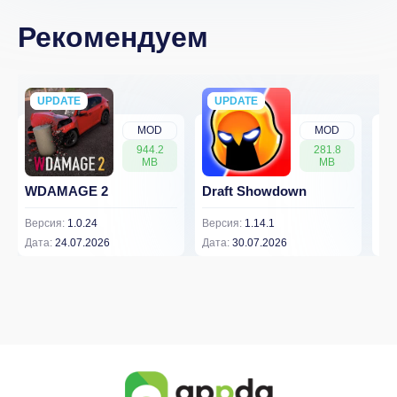
Рекомендуем
UPDATE
NEW
UPDATE
NEW
MOD
MOD
944.2
281.8
MB
MB
WDAMAGE 2
Draft Showdown
FP
Версия:
1.0.24
Версия:
1.14.1
Вер
Дата:
24.07.2026
Дата:
30.07.2026
Дат