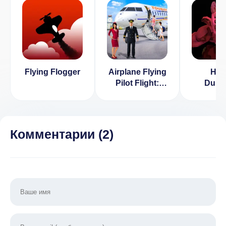
Flying Flogger
Airplane Flying
Hyp
Pilot Flight:
Dung
Plane Drive
(ВЗЛ
2018 [ВЗЛОМ:
Много 
деньги] v 1.0
Нет Ре
Комментарии (
2
)