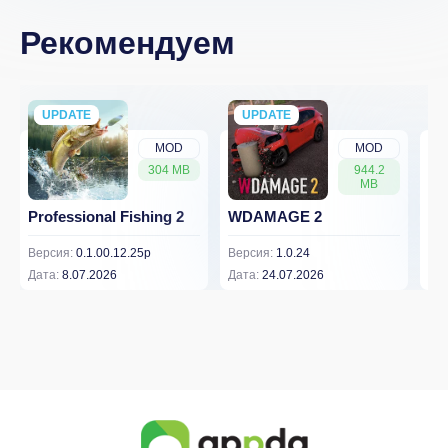
Рекомендуем
UPDATE
NEW
UPDATE
NEW
MOD
MOD
304 MB
944.2
MB
Professional Fishing 2
WDAMAGE 2
Dr
Версия:
0.1.00.12.25p
Версия:
1.0.24
Вер
Дата:
8.07.2026
Дата:
24.07.2026
Дат