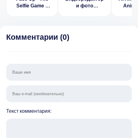
Selfie Game v
и фото
Anime
1.3.0
AndroVid
(ВЗ
(ВЗЛОМ Full)
Пол
Вер
Комментарии (
0
)
Текст комментария: