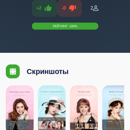
+
2
-
0
2
РЕЙТИНГ:
100
%
Скриншоты