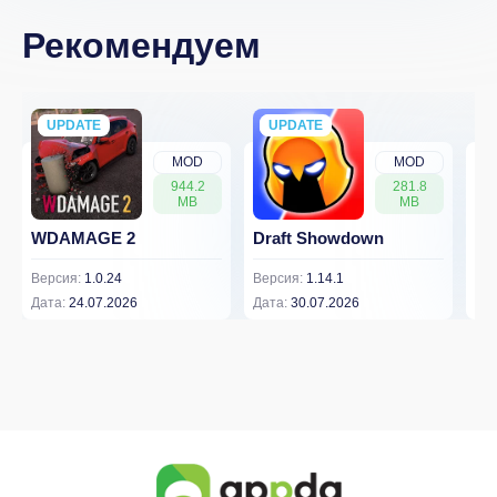
Рекомендуем
UPDATE
NEW
UPDATE
NEW
MOD
MOD
944.2
281.8
MB
MB
WDAMAGE 2
Draft Showdown
FP
Версия:
1.0.24
Версия:
1.14.1
Вер
Дата:
24.07.2026
Дата:
30.07.2026
Дат