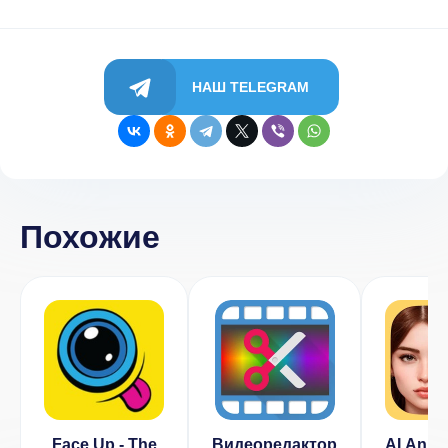
НАШ TELEGRAM
Похожие
Face Up - The
Видеоредактор
AI Anime