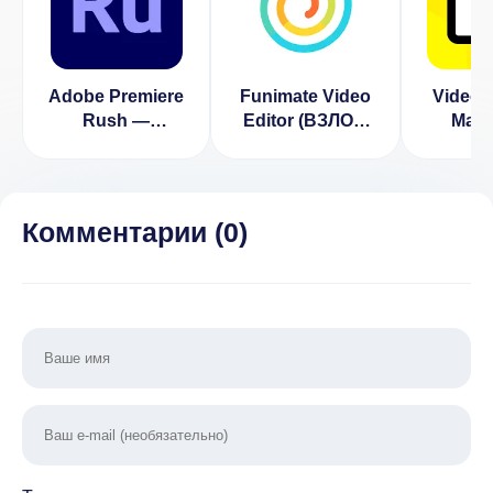
Adobe Premiere
Funimate Video
Video E
Rush —
Editor (ВЗЛОМ
Make
видеоредактор
Разблокирован
Movie 
1.5.2.3262
PRO) 14.0.9
Пре
Вер
Комментарии (
0
)